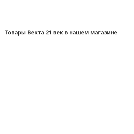
Товары Векта 21 век в нашем магазине
Припой ПОС 61 пруток ф8мм Векта
Нет в наличии
0 руб.