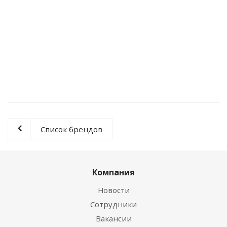
Сиденье для унитаза микролифт белый, Уклад
СУ 75.06.80
Нет в наличии
0 руб.
Список брендов
Компания
Новости
Сотрудники
Вакансии