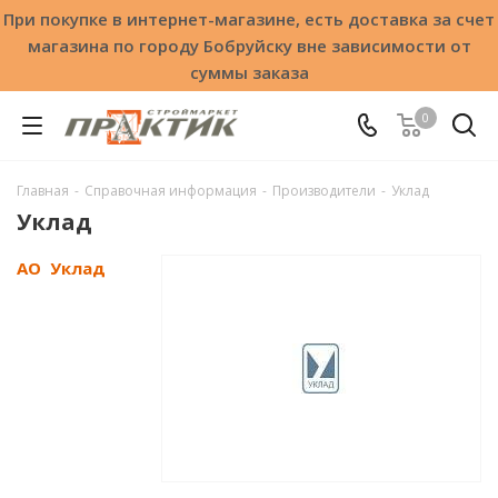
При покупке в интернет-магазине, есть доставка за счет
магазина по городу Бобруйску вне зависимости от
суммы заказа
0
Главная
-
Справочная информация
-
Производители
-
Уклад
Уклад
АО Уклад