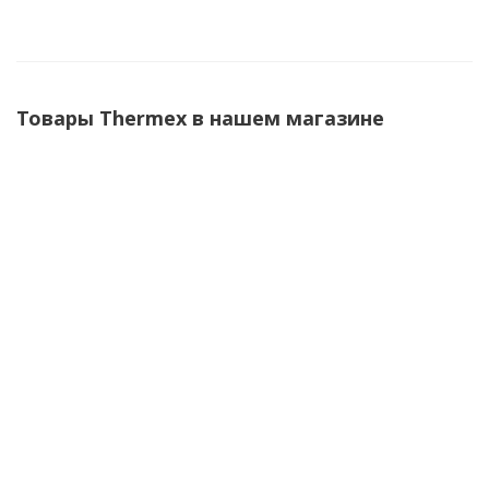
Товары Thermex в нашем магазине
Кран-водонагреватель проточный THERMEX
Vetro 5500 combi
Есть в наличии (1)