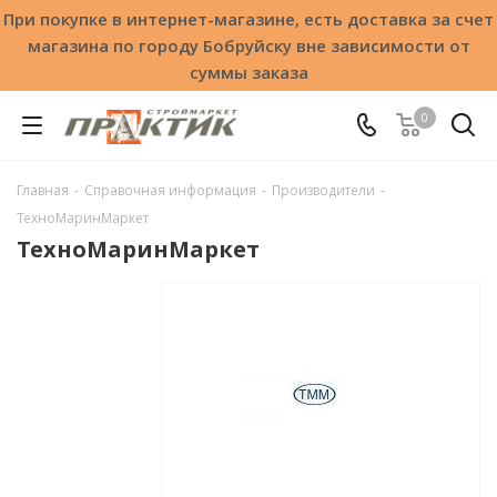
При покупке в интернет-магазине, есть доставка за счет
магазина по городу Бобруйску вне зависимости от
суммы заказа
0
Главная
-
Справочная информация
-
Производители
-
ТехноМаринМаркет
ТехноМаринМаркет