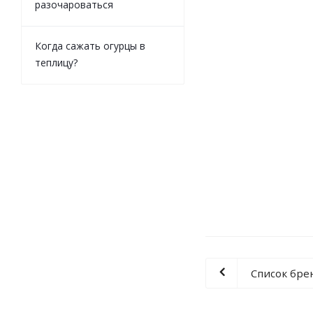
разочароваться
Когда сажать огурцы в
теплицу?
Клей универсальн
4
Список бре