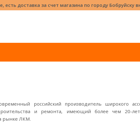
е, есть доставка за счет магазина по городу Бобруйску 
современный российский производитель широкого асс
троительства и ремонта, имеющий более чем 20-ле
а рынке ЛКМ.