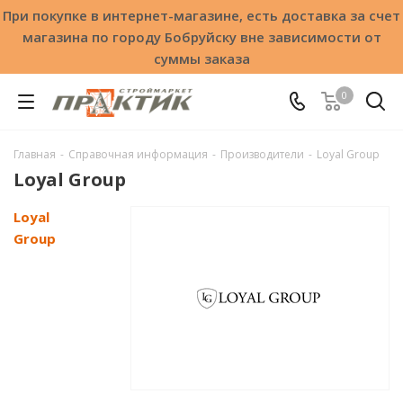
При покупке в интернет-магазине, есть доставка за счет
магазина по городу Бобруйску вне зависимости от
суммы заказа
0
Главная
-
Справочная информация
-
Производители
-
Loyal Group
Loyal Group
Loyal
Group