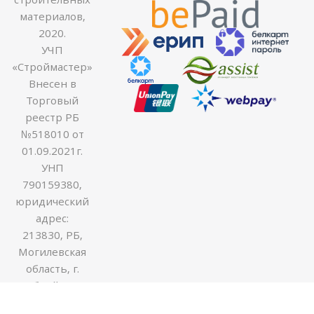
материалов,
2020.
УЧП
«Строймастер»
Внесен в
Торговый
реестр РБ
№518010 от
01.09.2021г.
УНП
790159380,
юридический
адрес:
213830, РБ,
Могилевская
область, г.
Бобруйск ул.
Гоголя 170В,