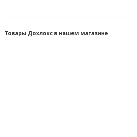
Товары Дохлокс в нашем магазине
Инсектицидное средство МГНОВЕННЫЙ ЯД от
тараканов 40мл. ДОХЛОКС
Нет в наличии