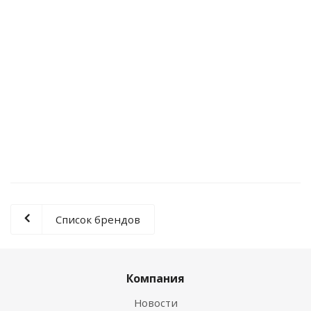
Закрепа черная ТМ2 (50шт) Деймос Групп
Нет в наличии
0 руб.
Список брендов
Компания
Новости