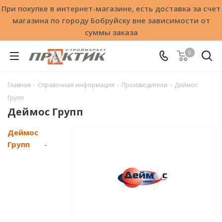
При покупке в интернет-магазине, есть доставка за счет
магазина по городу Бобруйску вне зависимости от
суммы заказа
0
Главная
-
Справочная информация
-
Производители
-
Деймос
Групп
Деймос Групп
Деймос
Групп
-