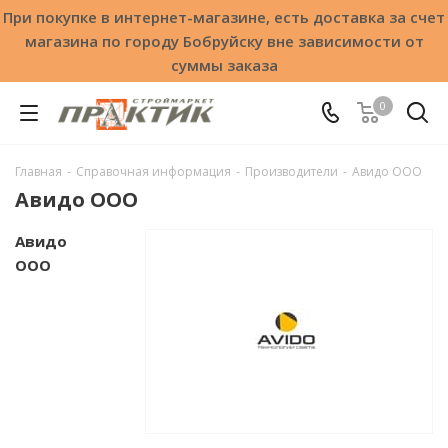
При покупке в интернет-магазине, есть доставка за счет
магазина по городу Бобруйску вне зависимости от
суммы заказа
0
Главная
-
Справочная информация
-
Производители
-
Авидо ООО
Авидо ООО
Авидо
ООО