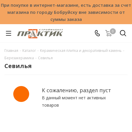
При покупке в интернет-магазине, есть доставка за счет
магазина по городу Бобруйску вне зависимости от
суммы заказа
0
Главная
-
Каталог
-
Керамическая плитка и декоративный камень
-
Березакерамика
-
Севилья
Севилья
К сожалению, раздел пуст
В данный момент нет активных
товаров