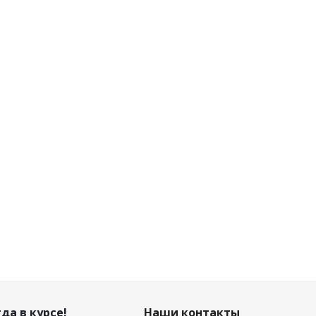
верная Apecs DN-
Цифра дверная Apecs DN-
01-1-Z-CR
01-0-Z-CR
Нет в наличии
Нет в наличии
зничная цена
Розничная цена
руб.
/шт
0
руб.
/шт
на по дисконту
Цена по дисконту
руб.
/шт
0
руб.
/шт
да в курсе!
Наши контакты