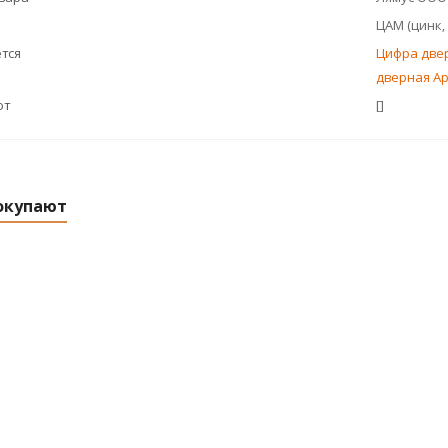
ЦАМ (цинк,
тся
Цифра двер
дверная Ap
ют
[]
окупают