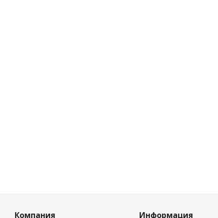
Цифра дверная 
01-5-Z-
Нет в на
Розничная 
0
руб.
/
Цена по дис
0
руб.
/
Компания
Информация