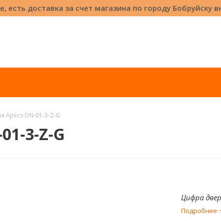
е, есть доставка за счет магазина по городу Бобруйску 
я Apecs DN-01-3-Z-G
01-3-Z-G
Цифра двер
Подробнее