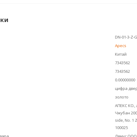
ики
DN-01-3-Z-
Apecs
Китай
7343562
7343562
0.00000000
цифра две
золото
АПЕКС КО., 
Чжубан 2000
side, No. 1 
100025
овара
Лямус ООО