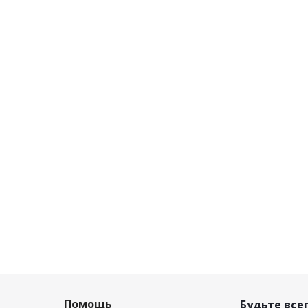
Apecs DN-
Цифра дверная Apecs DN-
Цифра д
CR
01-1-Z-G
личии
Есть в наличии (1)
цена
Розничная цена
Ро
шт
6.57
руб.
/шт
0
конту
Цена по дисконту
Це
шт
6.37
руб.
/шт
0
Помощь
Будьте всег