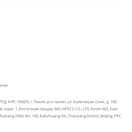
G
рная
ЛТД, КНР, 100025, г. Пекин, р-н Чаоян, ул. Баличжуан Сили, д. 100,
, корп. 1, Восточная секция, 602./APECS CO., LTD, Room 602, East
Zhubang 2000, No. 100, Balizhuang Xili, Chaoyang District, Beijing, PRC,