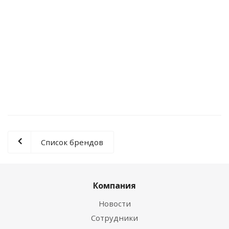
Съемник масляного фильтра цепной (для
фильтров до 120 мм), ITQ100924
Нет в наличии
0 руб.
Список брендов
Компания
Новости
Сотрудники