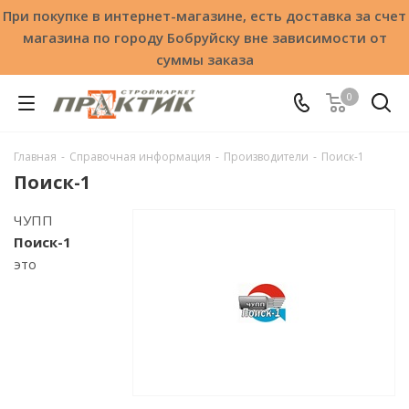
При покупке в интернет-магазине, есть доставка за счет
магазина по городу Бобруйску вне зависимости от
суммы заказа
0
Главная
-
Справочная информация
-
Производители
-
Поиск-1
Поиск-1
ЧУПП
Поиск-1
это