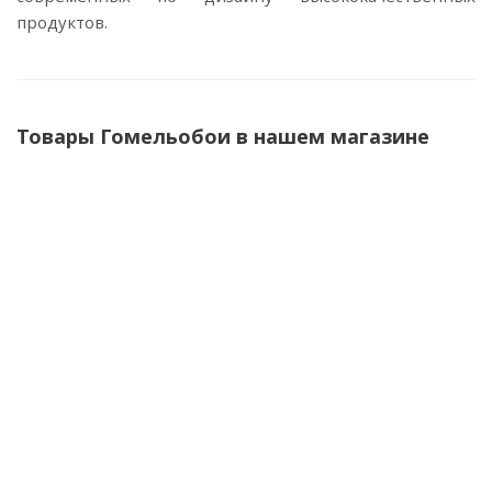
продуктов.
Товары Гомельобои в нашем магазине
Обои флизелиновые Гомельобои Руно-11,
1.06x10.05м
Нет в наличии