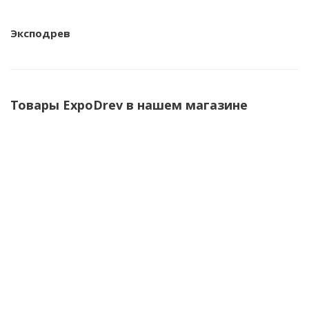
Эксподрев
Товары ExpoDrev в нашем магазине
Дверца жалюзийная сосновая 467х594х20мм,
ExpoDrev