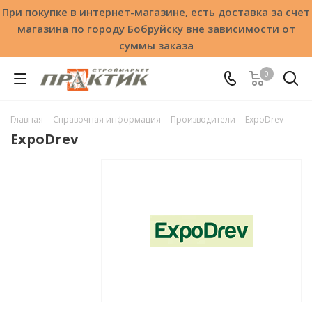
При покупке в интернет-магазине, есть доставка за счет
магазина по городу Бобруйску вне зависимости от
суммы заказа
0
Главная
-
Справочная информация
-
Производители
-
ExpoDrev
ExpoDrev