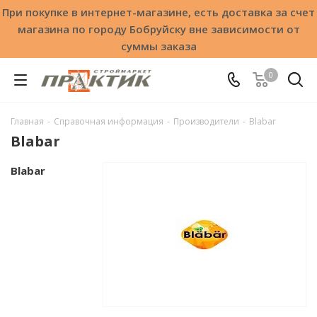
При покупке в интернет-магазине, есть доставка за счет
магазина по городу Бобруйску вне зависимости от
суммы заказа
0
Главная
-
Справочная информация
-
Производители
-
Blabar
Blabar
Blabar