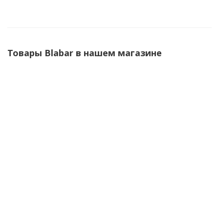
Товары Blabar в нашем магазине
Коврик придверный Grаs 42х56 см черно-
зеленый Blabar
Нет в наличии