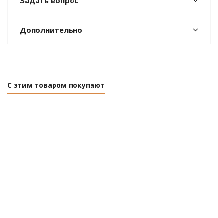
Задать вопрос
Дополнительно
С этим товаром покупают
Хомут
Хомут
Хомут-врезка для