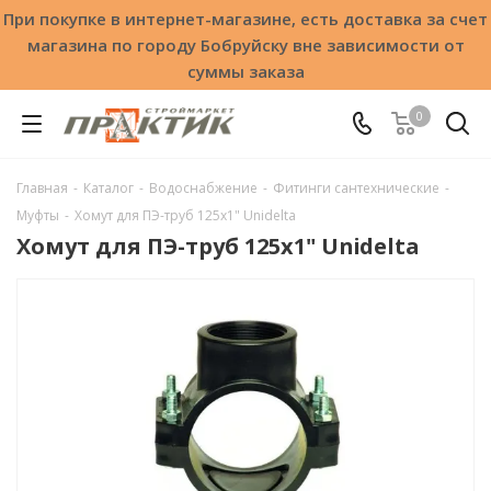
При покупке в интернет-магазине, есть доставка за счет
магазина по городу Бобруйску вне зависимости от
суммы заказа
0
Главная
-
Каталог
-
Водоснабжение
-
Фитинги сантехнические
-
Муфты
-
Хомут для ПЭ-труб 125x1" Unidelta
Хомут для ПЭ-труб 125x1" Unidelta