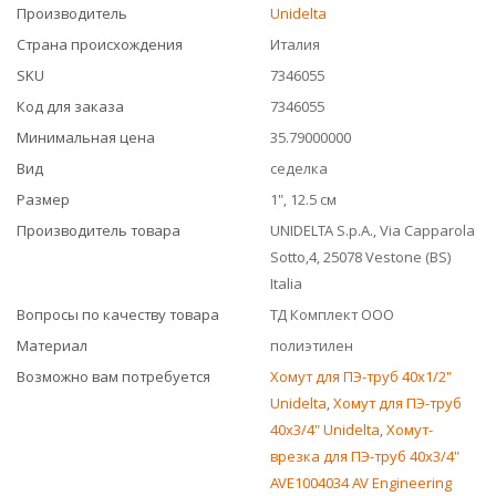
Производитель
Unidelta
Страна происхождения
Италия
SKU
7346055
Код для заказа
7346055
Минимальная цена
35.79000000
Вид
седелка
Размер
1", 12.5 см
Производитель товара
UNIDELTA S.p.A., Via Capparola
Sotto,4, 25078 Vestone (BS)
Italia
Вопросы по качеству товара
ТД Комплект ООО
Материал
полиэтилен
Возможно вам потребуется
Хомут для ПЭ-труб 40x1/2"
Unidelta
,
Хомут для ПЭ-труб
40x3/4" Unidelta
,
Хомут-
врезка для ПЭ-труб 40x3/4"
AVE1004034 AV Engineering