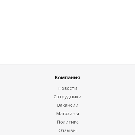
дисконту
дисконту
Цена по дисконту
0
руб.
/
8.80
шт
руб.
/шт
0
руб.
/шт
Компания
Новости
Сотрудники
Вакансии
Магазины
Политика
Отзывы