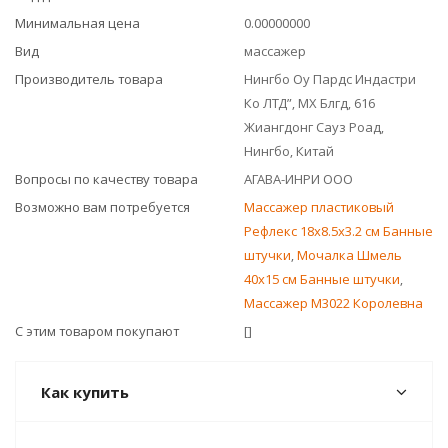
Минимальная цена
0.00000000
Вид
массажер
Производитель товара
Нингбо Оу Пардс Индастри
Ко ЛТД”, МХ Блгд, 616
Жиангдонг Сауз Роад,
Нингбо, Китай
Вопросы по качеству товара
АГАВА-ИНРИ ООО
Возможно вам потребуется
Массажер пластиковый
Рефлекс 18x8.5x3.2 см Банные
штучки
,
Мочалка Шмель
40x15 см Банные штучки
,
Массажер М3022 Королевна
С этим товаром покупают
[]
Как купить