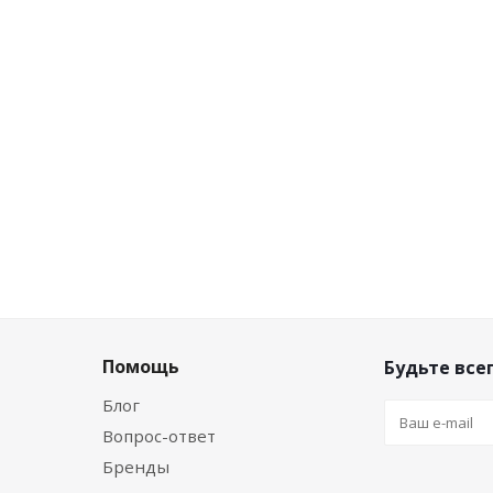
ичная цена
Розничная цена
руб.
/шт
0
руб.
/шт
9
по дисконту
Цена по дисконту
руб.
/шт
0
руб.
/шт
8
Помощь
Будьте всег
Блог
Вопрос-ответ
Бренды