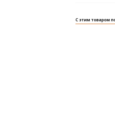
С этим товаром п
Мочалка из люф
хлопком, 11х16
Есть 