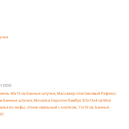
учки
кт ООО
мель 40x15 см Банные штучки
,
Массажер пластиковый Рефлекс
 см Банные штучки
,
Мочалка поролон-бамбук 8.5x13x4 см Моя
лка из люфы, спонж овальный с хлопком, 11х16 см, Банные
01