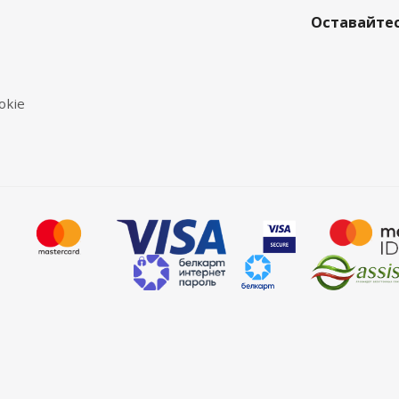
Оставайтес
okie