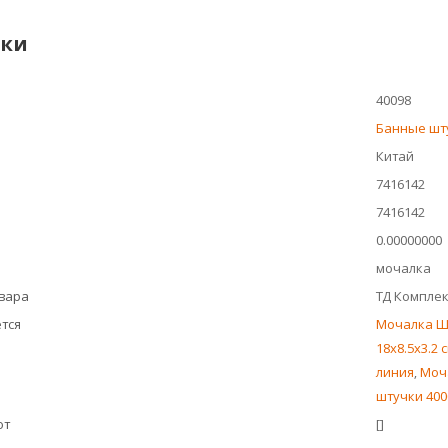
ики
40098
Банные шт
Китай
7416142
7416142
0.00000000
мочалка
овара
ТД Компле
тся
Мочалка Ш
18x8.5x3.2
линия
,
Моча
штучки 400
ют
[]