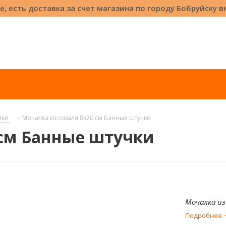
е, есть доставка за счет магазина по городу Бобруйску 
лки
-
Мочалка из сизаля 8x70 см Банные штучки
 см Банные штучки
Мочалка из
Подробнее