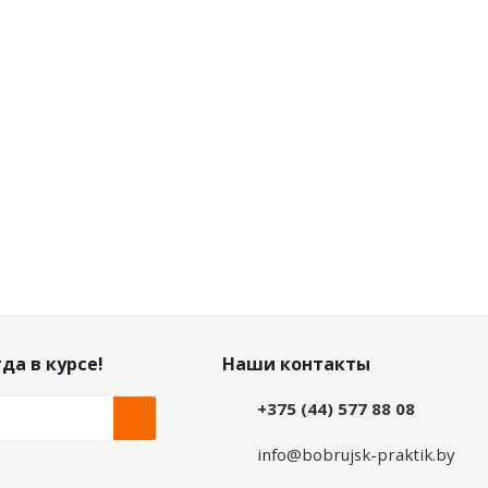
Розничная цена
Розничная цена
.36
руб.
/шт
0
руб.
/шт
Цена по дисконту
Цена по дисконту
.80
руб.
/шт
0
руб.
/шт
да в курсе!
Наши контакты
+375 (44) 577 88 08
info@bobrujsk-praktik.by