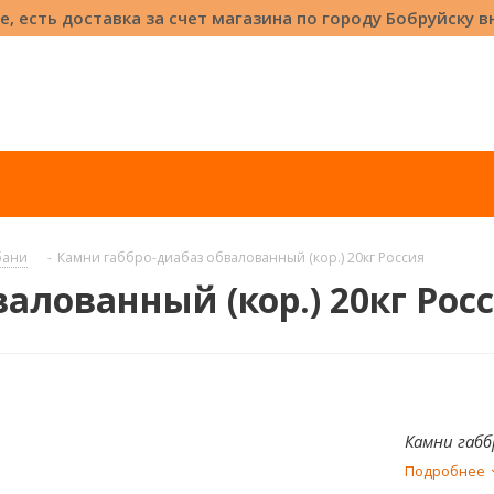
е, есть доставка за счет магазина по городу Бобруйску 
бани
-
Камни габбро-диабаз обвалованный (кор.) 20кг Россия
алованный (кор.) 20кг Рос
Камни габб
Подробнее