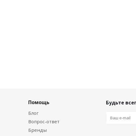
на
Розничная цена
Р
пак
0
руб.
/упак
58.
нту
Цена по дисконту
Це
пак
0
руб.
/упак
54.
Помощь
Будьте всег
Блог
Вопрос-ответ
Бренды