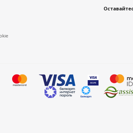
Оставайтес
okie