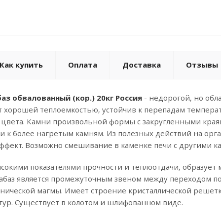
Как купить
Оплата
Доставка
Отзывы
аз обвалованный (кор.) 20кг Россия
- недорогой, но об
т хорошей теплоемкостью, устойчив к перепадам температ
 цвета. Камни произвольной формы с закругленными края
ки к более нагретым камням. Из полезных действий на о
фект. Возможно смешивание в каменке печи с другими ка
сокими показателями прочности и теплоотдачи, образует 
абаз является промежуточным звеном между переходом пор
анической магмы. Имеет строение кристаллической решет
ур. Существует в колотом и шлифованном виде.