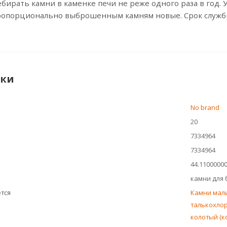
бирать камни в каменке печи не реже одного раза в год. 
ропорционально выброшенным камням новые. Срок службы к
ики
No brand
20
7334964
7334964
44.1100000
камни для 
тся
Камни мали
талькохлор
колотый (ко