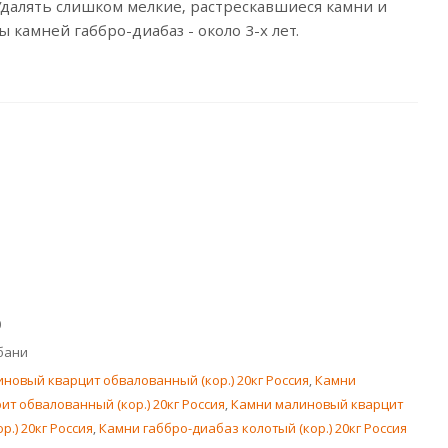
Удалять слишком мелкие, растрескавшиеся камни и
амней габбро-диабаз - около 3-х лет.
0
бани
новый кварцит обвалованный (кор.) 20кг Россия
,
Камни
ит обвалованный (кор.) 20кг Россия
,
Камни малиновый кварцит
р.) 20кг Россия
,
Камни габбро-диабаз колотый (кор.) 20кг Россия