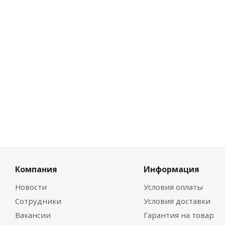
Розничная це
39.49
руб.
/у
Цена по диско
37.12
руб.
/у
Компания
Информация
Новости
Условия оплаты
Сотрудники
Условия доставки
Вакансии
Гарантия на товар