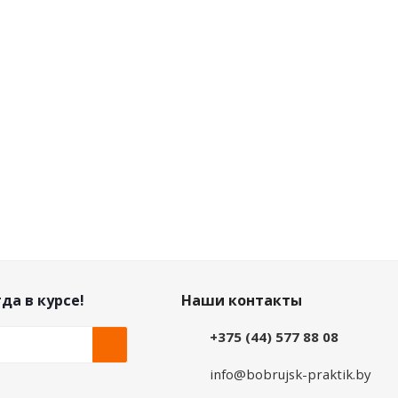
озничная цена
Розничная цена
09
руб.
/упак
0
руб.
/упак
на по дисконту
Цена по дисконту
60
руб.
/упак
0
руб.
/упак
да в курсе!
Наши контакты
+375 (44) 577 88 08
info@bobrujsk-praktik.by