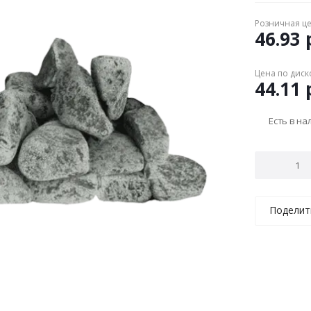
Розничная ц
46.93
р
Цена по диск
44.11
р
Есть в н
Поделит