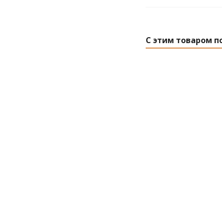
С этим товаром п
Камни габбро-
колотый (кор.)
Россия
Есть в наличи