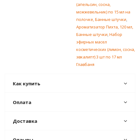
(апельсин, сосна,
можжевельник) по 15 мл на
полочке, Банные штучки
,
Ароматизатор Пихта, 120 мл,
Банные штучки
,
Набор
эфирных масел
косметических (лимон, сосна,
эвкалипт) 3 шт по 17 мл
Главбаня
Как купить
Оплата
Доставка
Отзывы