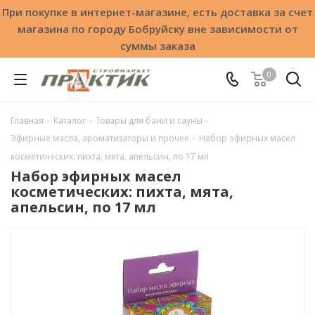
При покупке в интернет-магазине, есть доставка за счет
магазина по городу Бобруйску вне зависимости от
суммы заказа
0
Главная
-
Каталог
-
Товары для бани и сауны
-
Эфирные масла, ароматизаторы и прочее
-
Набор эфирных масел
косметических: пихта, мята, апельсин, по 17 мл
Набор эфирных масел
косметических: пихта, мята,
апельсин, по 17 мл