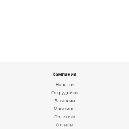
11.36
Цена по дисконту
Цена по дисконту
руб.
/
0
руб.
/шт
шт
0
руб.
/шт
Компания
Новости
Сотрудники
Вакансии
Магазины
Политика
Отзывы