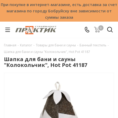
При покупке в интернет-магазине, есть доставка за счет
магазина по городу Бобруйску вне зависимости от
суммы заказа
0
Главная
-
Каталог
-
Товары для бани и сауны
-
Банный текстиль
-
Шапка для бани и сауны "Колокольчик", Hot Pot 41187
Шапка для бани и сауны
"Колокольчик", Hot Pot 41187