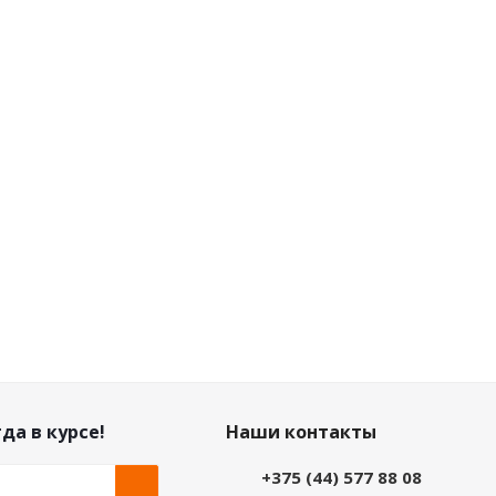
Нет в наличии
Нет в наличии
Розничная цена
Розничная цена
0
руб.
/шт
0
руб.
/шт
Цена по дисконту
Цена по дисконту
0
руб.
/шт
0
руб.
/шт
да в курсе!
Наши контакты
+375 (44) 577 88 08