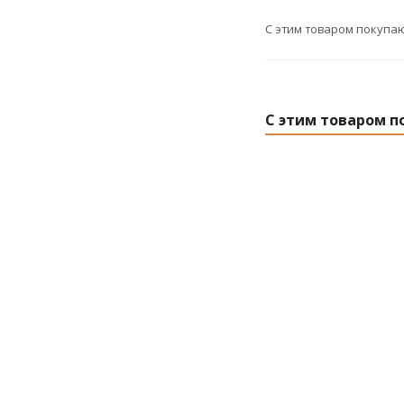
С этим товаром покупа
С этим товаром п
Коврик-лежак
45x150 см М-15