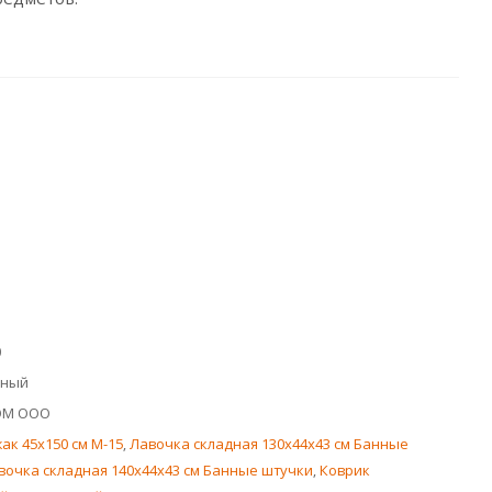
0
нный
ОМ ООО
ак 45x150 см М-15
,
Лавочка складная 130х44x43 см Банные
вочка складная 140х44x43 см Банные штучки
,
Коврик