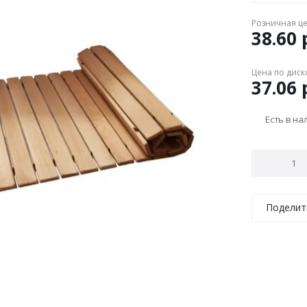
Розничная ц
38.60
р
Цена по диск
37.06
р
Есть в н
Поделит