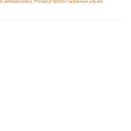
, липовая рейка, "Рогожка" 42х35x1 см Банные штучки
вочка складная
Лавочка складная
х44x43 см Банные
140х44x43 см Банные
штучки
штучки