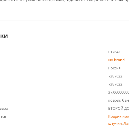
ики
017643
No brand
Россия
7387622
7387622
37.0600000
коврик ба
овара
ВТОРОЙ Д
тся
Коврик-леж
штучки
,
Ла