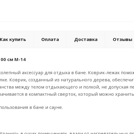
Как купить
Оплата
Доставка
Отзывы
00 см М-14
олепный аксессуар для отдыха в бане. Коврик-лежак помо
лке. Коврик, созданный из натурального дерева, обеспечит
нства между телом отдыхающего и полкой, не допуская пе
ачивается в компактный сверток, который можно хранить
пользования в бане и сауне.
Хранить в сухих помещениях, вдали от нагревательных п