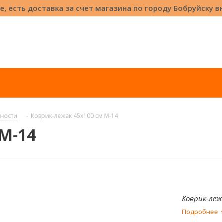
е, есть доставка за счет магазина по городу Бобруйску 
ности
-
Коврик-лежак 45x100 см М-14
М-14
Коврик-леж
Подробнее