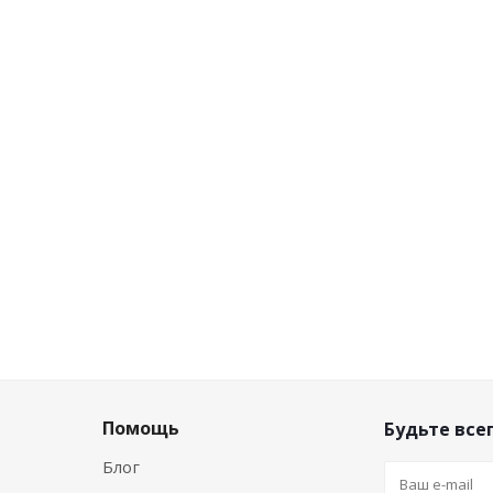
Нет в наличии
Розничная цена
0
руб.
/шт
Цена по дисконту
0
руб.
/шт
Помощь
Будьте всег
Блог