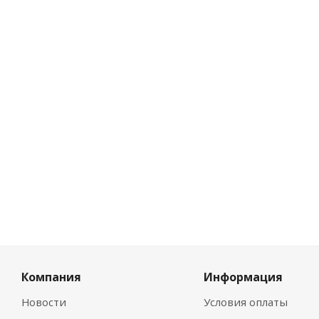
Нет в наличии
Розничная цена
0
руб.
/шт
Цена по дисконту
0
руб.
/шт
Компания
Информация
Новости
Условия оплаты