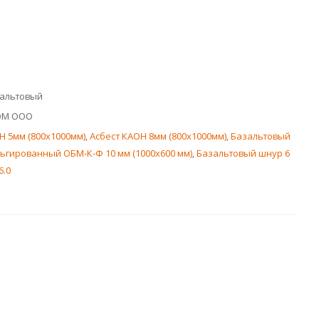
зальтовый
ОМ ООО
Н 5мм (800х1000мм)
,
Асбест КАОН 8мм (800х1000мм)
,
Базальтовый
ьгированный ОБМ-К-Ф 10 мм (1000х600 мм)
,
Базальтовый шнур 6
6.0