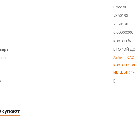
Россия
7360198
7360198
0.00000000
картон ба
овара
ВТОРОЙ Д
тся
Асбест КАО
картон фол
мм ШБН(Р)-
ют
[]
окупают