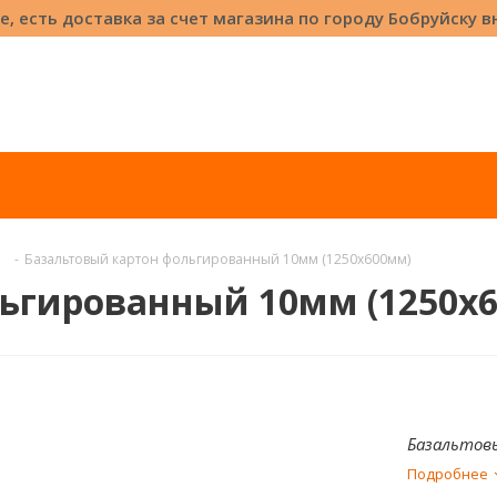
е, есть доставка за счет магазина по городу Бобруйску 
-
Базальтовый картон фольгированный 10мм (1250х600мм)
ьгированный 10мм (1250х
Базальтов
Подробнее