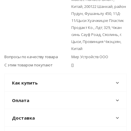
Китай, 200122 Шанхай, район
Пудун, Фушаньлу 450, 11Д-
11/Цыси Хуачжицзе Пластик
Продакт Ко., Лдт; 329, Чжан
синь Сауф Роад, Сяолинь, г.
Цыси, Провинция Чжэцзян,
Китай
Вопросы по качеству товара
Мир Устройств ООО
С этим товаром покупают
[]
Как купить
Оплата
Доставка