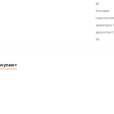
82
боковая
горизонта
арматура, 
дюропласт
36
окупают