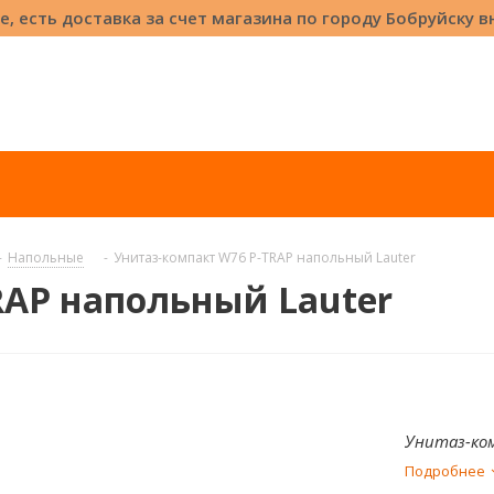
е, есть доставка за счет магазина по городу Бобруйску 
-
Напольные
-
Унитаз-компакт W76 P-TRAP напольный Lauter
RAP напольный Lauter
Унитаз-ком
Подробнее