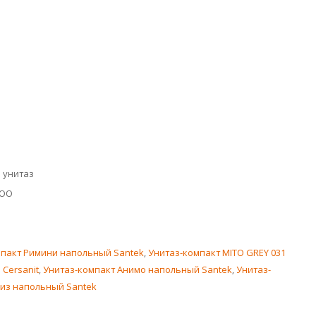
 унитаз
ООО
й
мпакт Римини напольный Santek
,
Унитаз-компакт MITO GREY 031
Cersanit
,
Унитаз-компакт Анимо напольный Santek
,
Унитаз-
риз напольный Santek