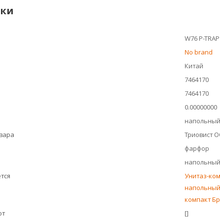
ики
W76 P-TRAP
No brand
Китай
7464170
7464170
0.00000000
напольный
овара
Триовист 
фарфор
напольны
тся
Унитаз-ко
напольный 
компакт Б
ют
[]