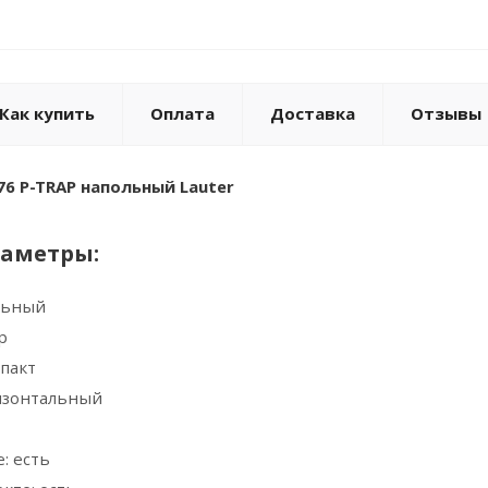
Как купить
Оплата
Доставка
Отзывы
6 P-TRAP напольный Lauter
раметры:
ольный
р
пакт
ризонтальный
: есть