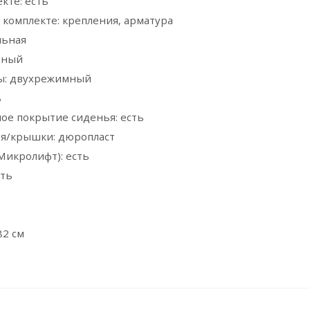
кте: есть
комплекте: крепления, арматура
льная
дный
ы: двухрежимный
ь
ое покрытие сиденья: есть
я/крышки: дюропласт
икролифт): есть
сть
82 см