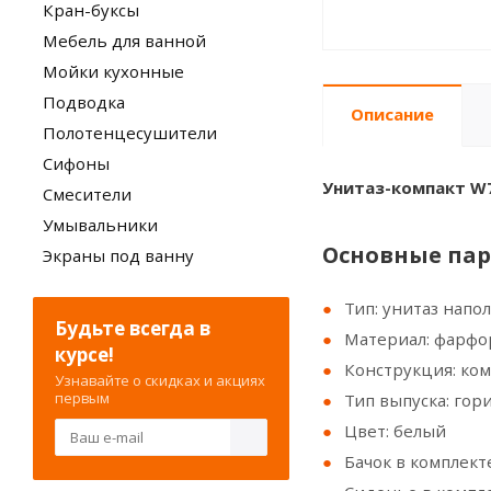
Кран-буксы
Мебель для ванной
Мойки кухонные
Подводка
Описание
Полотенцесушители
Сифоны
Унитаз-компакт W7
Смесители
Умывальники
Основные па
Экраны под ванну
Тип: унитаз нап
Будьте всегда в
Материал: фарфо
курсе!
Конструкция: ком
Узнавайте о скидках и акциях
первым
Тип выпуска: го
Цвет: белый
Бачок в комплекте