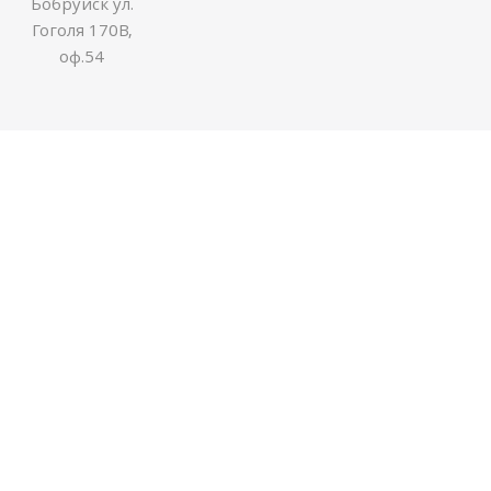
Бобруйск ул.
Гоголя 170В,
оф.54