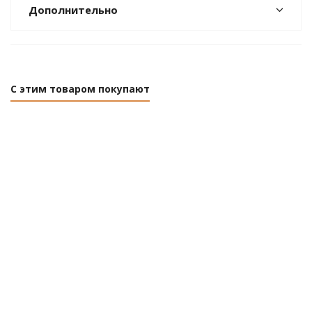
Дополнительно
С этим товаром покупают
Ершик
Ершик
Ершик
Ершик
для
для
для
для
унитаза
унитаза
унитаза
унитаз
Bisk
Bisk
Bisk
Bisk Sta