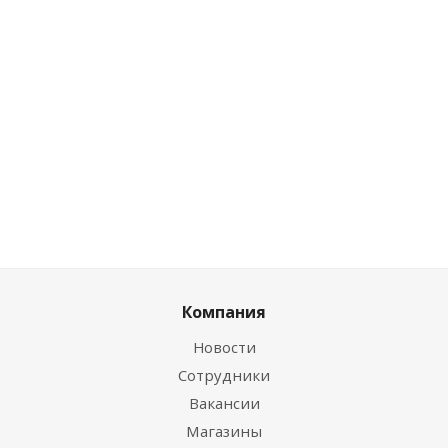
Розничная цена
руб.
/шт
руб.
/шт
0
руб.
/шт
Цена по
Цена по
дисконту
дисконту
Цена по
дисконту
208.65
147.82
руб.
/шт
руб.
/шт
0
руб.
/шт
Компания
Новости
Сотрудники
Вакансии
Магазины