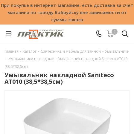
При покупке в интернет-магазине, есть доставка за счет
магазина по городу Бобруйску вне зависимости от
суммы заказа
0
Главная
-
Каталог
-
Сантехника и мебель для ванной
-
Умывальники
-
Умывальники накладные
-
Умывальник накладной Saniteco AT010
(38,5*38,5см)
Умывальник накладной Saniteco
AT010 (38,5*38,5см)