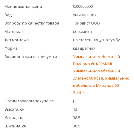
Минимальная цена
0.00000000
Вид
умывальник
Вопросы по качеству товара
Триовист ООО
Материал
керамика
Тип монтажа
на столешницу, на тумбу
Форма
квадратная
Возможно вам потребуется
Умывальник мебельный
Палермо 60 КЕРАМИН
,
Умывальник мебельный
Элеганс 60 Rosa
,
Умывальник
мебельный Миранда 60
Santek
С этим товаром покупают
[]
Высота, см
13
Длина, см
38.5
Ширина, см
38.5