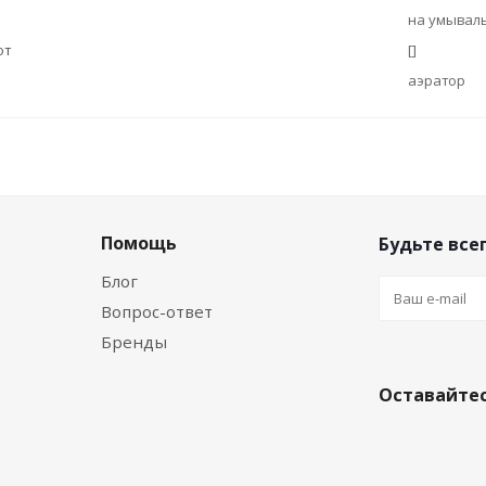
на умывал
ют
[]
аэратор
Помощь
Будьте всег
Блог
Вопрос-ответ
Бренды
Оставайтес