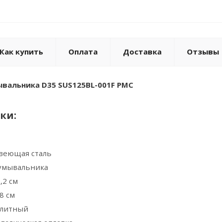
Как купить
Оплата
Доставка
Отзывы
вальника D35 SUS125BL-001F РМС
ки:
веющая сталь
 умывальника
,2 см
8 см
олитный