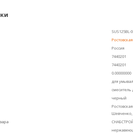
ики
SUS125BL-0
Ростовска
Россия
7440201
7440201
0.00000000
для умыва
смеситель
черный
Ростовская
Шевченко, 
овара
СНАБСТРО
нержавеющ