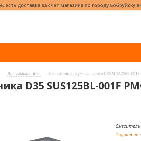
е, есть доставка за счет магазина по городу Бобруйску 
-
Для умывальника
-
Смеситель для умывальника D35 SUS125BL-001F
ика D35 SUS125BL-001F РМ
Смеситель 
Подробнее