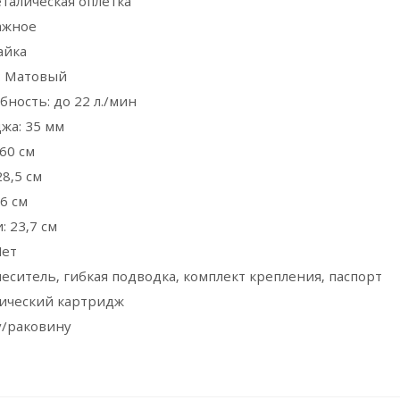
талическая оплетка
ажное
айка
: Матовый
бность: до 22 л./мин
жа: 35 мм
60 см
8,5 см
6 см
 23,7 см
Нет
еситель, гибкая подводка, комплект крепления, паспорт
ический картридж
у/раковину