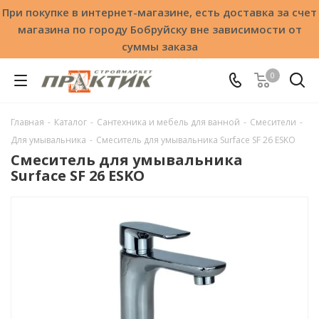
При покупке в интернет-магазине, есть доставка за счет
магазина по городу Бобруйску вне зависимости от
суммы заказа
0
Главная
-
Каталог
-
Сантехника и мебель для ванной
-
Смесители
-
Для умывальника
-
Смеситель для умывальника Surface SF 26 ESKO
Смеситель для умывальника
Surface SF 26 ESKO