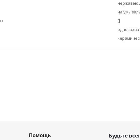
нержавеющ
на умывал
ют
[]
однозахва
керамичес
Помощь
Будьте всег