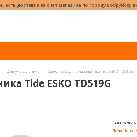
е, есть доставка за счет магазина по городу Бобруйску 
-
Для умывальника
-
Смеситель для умывальника Tide ESKO TD519G
ика Tide ESKO TD519G
Смеситель 
Подробнее