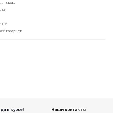
ая сталь
ьник
тный
кий картридж
да в курсе!
Наши контакты