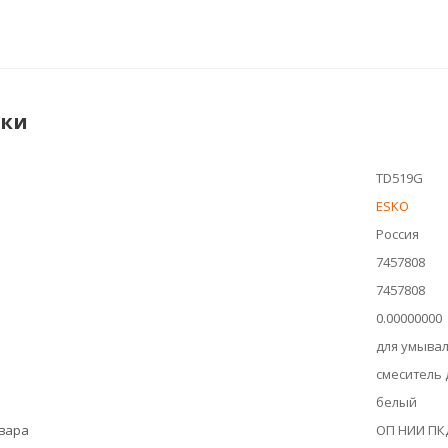
ики
TD519G
ESKO
Россия
7457808
7457808
0.00000000
для умыва
смеситель
белый
овара
ОП НИИ ПК