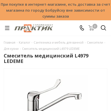
При покупке в интернет-магазине, есть доставка за счет
магазина по городу Бобруйску вне зависимости от
суммы заказа
0
Главная
-
Каталог
-
Сантехника и мебель для ванной
-
Смесители
-
Для кухни
-
Смеситель медицинский L4979 LEDEME
Смеситель медицинский L4979
LEDEME