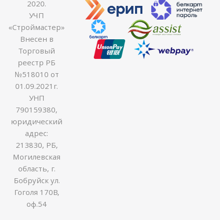
2020.
УЧП
«Строймастер»
Внесен в
Торговый
реестр РБ
№518010 от
01.09.2021г.
УНП
790159380,
юридический
адрес:
213830, РБ,
Могилевская
область, г.
Бобруйск ул.
Гоголя 170В,
оф.54