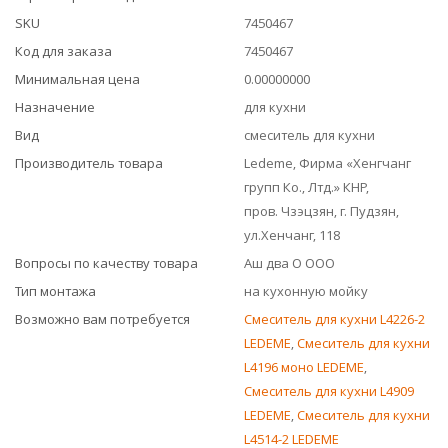
SKU
7450467
Код для заказа
7450467
Минимальная цена
0.00000000
Назначение
для кухни
Вид
смеситель для кухни
Производитель товара
Ledeme, Фирма «Хенгчанг
групп Ко., Лтд.» КНР,
пров. Чзэцзян, г. Пудзян,
ул.Хенчанг, 118
Вопросы по качеству товара
Аш два О ООО
Тип монтажа
на кухонную мойку
Возможно вам потребуется
Смеситель для кухни L4226-2
LEDEME
,
Смеситель для кухни
L4196 моно LEDEME
,
Смеситель для кухни L4909
LEDEME
,
Смеситель для кухни
L4514-2 LEDEME