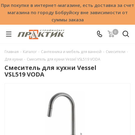
При покупке в интернет-магазине, есть доставка за счет
магазина по городу Бобруйску вне зависимости от
суммы заказа
0
Главная
-
Каталог
-
Сантехника и мебель для ванной
-
Смесители
-
Для кухни
-
Смеситель для кухни Vessel VSL519 VODA
Смеситель для кухни Vessel
VSL519 VODA