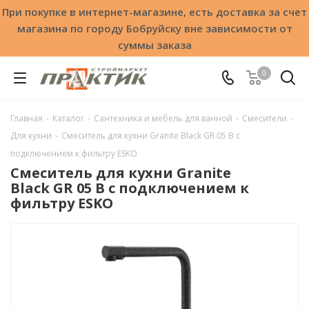
При покупке в интернет-магазине, есть доставка за счет
магазина по городу Бобруйску вне зависимости от
суммы заказа
0
Главная
-
Каталог
-
Сантехника и мебель для ванной
-
Смесители
-
Для кухни
-
Смеситель для кухни Granite Black GR 05 B с
подключением к фильтру ESKO
Смеситель для кухни Granite
Black GR 05 B с подключением к
фильтру ESKO