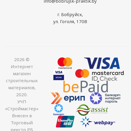
info@bobrujsk-praktik.by
г. Бобруйск,
ул. Гоголя, 170В
2026 ©
Интернет
магазин
строительных
материалов,
2020.
УЧП
«Строймастер»
Внесен в
Торговый
реестр РБ