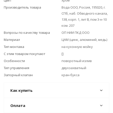
Цвет
хром
Производитель товара
Вода ООО, Россия, 195020, г.
СПб, наб. Обводного канала,
138, корп. 1, лит В, пом 3-н-10
ком. 207
Вопросы по качеству товара
ОП НИИ ПКД ООО
Материал
ЦАМ (цинк, алюминий, медь)
Тип монтажа
на кухонную мойку
С этим товаром покупают
[]
Особенности
поворотный излив
Тип управления
двухзахватный
Запорный клапан
кран-букса
Как купить
Оплата