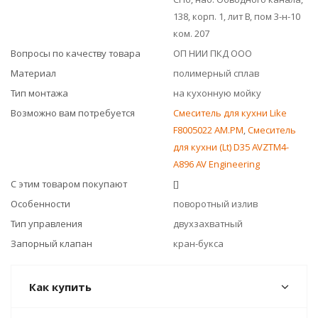
138, корп. 1, лит В, пом 3-н-10
ком. 207
Вопросы по качеству товара
ОП НИИ ПКД ООО
Материал
полимерный сплав
Тип монтажа
на кухонную мойку
Возможно вам потребуется
Смеситель для кухни Like
F8005022 AM.PM
,
Смеситель
для кухни (Lt) D35 AVZTM4-
A896 AV Engineering
С этим товаром покупают
[]
Особенности
поворотный излив
Тип управления
двухзахватный
Запорный клапан
кран-букса
Как купить