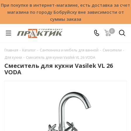
При покупке в интернет-магазине, есть доставка за счет
магазина по городу Бобруйску вне зависимости от
суммы заказа
0
Главная
-
Каталог
-
Сантехника и мебель для ванной
-
Смесители
-
Для кухни
-
Смеситель для кухни Vasilek VL 26 VODA
Смеситель для кухни Vasilek VL 26
VODA