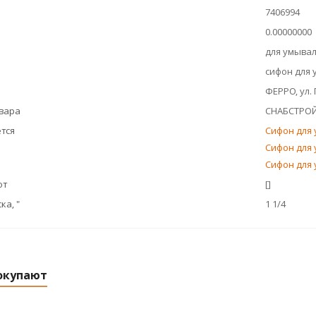
7406994
0.00000000
для умыва
сифон для
ФЕРРО, ул.
овара
СНАБСТРО
тся
Сифон для 
Сифон для 
Сифон для 
ют
[]
а, "
1 1/4
окупают