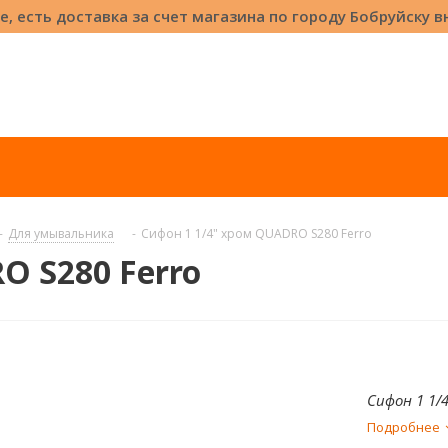
е, есть доставка за счет магазина по городу Бобруйску 
-
Для умывальника
-
Сифон 1 1/4" хром QUADRO S280 Ferro
O S280 Ferro
Сифон 1 1/
Подробнее