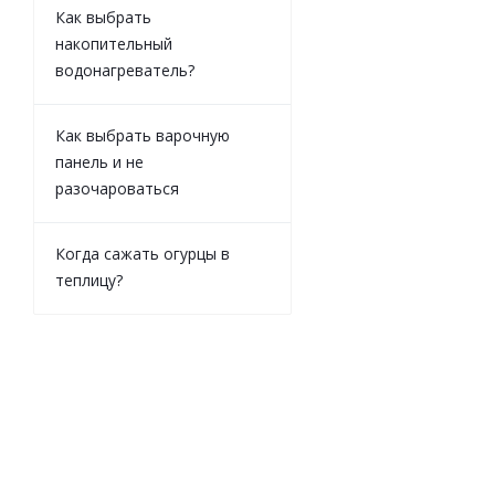
Как выбрать
накопительный
водонагреватель?
Как выбрать варочную
панель и не
разочароваться
Сифон для ум
1/4"х40 (S1015
Когда сажать огурцы в
теплицу?
Н
Роз
0
Цен
0