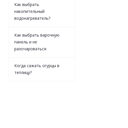
Как выбрать
накопительный
водонагреватель?
Как выбрать варочную
Сифон для мо
1/2"х40 (B0148-
панель и не
40х40/50 Aqu
разочароваться
Нет в нали
Когда сажать огурцы в
Розничная це
теплицу?
0
руб.
/ш
Цена по диско
0
руб.
/ш