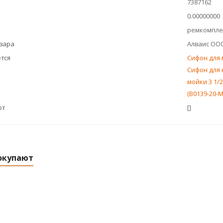
7387162
0.00000000
ремкомпле
овара
Алваис ОО
тся
Сифон для 
Сифон для 
мойки 3 1/2
(B0139-20-M
ют
[]
окупают