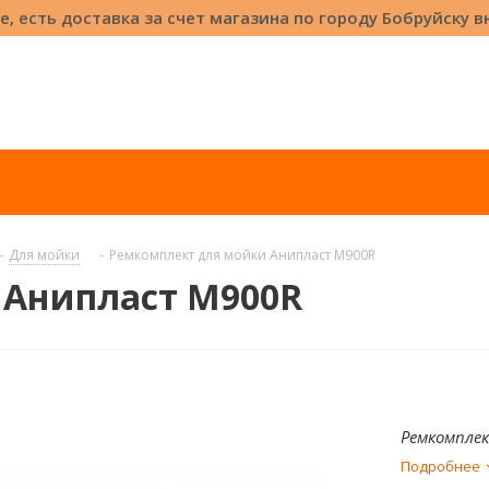
е, есть доставка за счет магазина по городу Бобруйску 
-
Для мойки
-
Ремкомплект для мойки Анипласт M900R
 Анипласт M900R
Ремкомпле
Подробнее