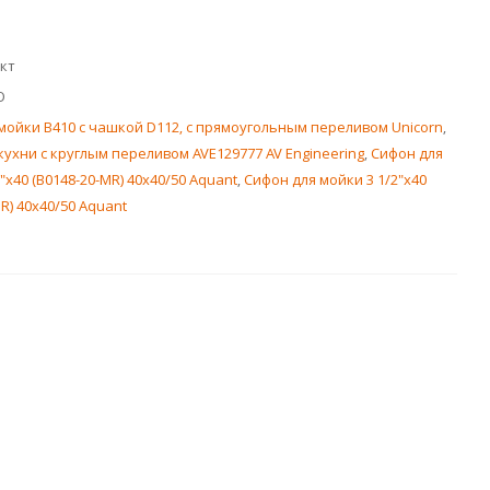
кт
О
мойки В410 с чашкой D112, с прямоугольным переливом Unicorn
,
кухни с круглым переливом AVE129777 AV Engineering
,
Сифон для
"х40 (B0148-20-MR) 40х40/50 Aquant
,
Сифон для мойки 3 1/2"х40
R) 40х40/50 Aquant