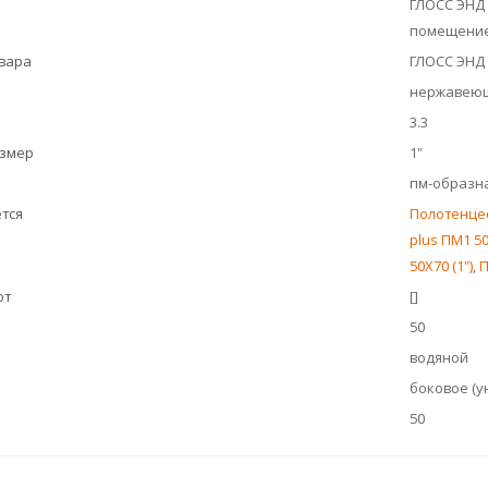
ГЛОСС ЭНД 
помещение 
овара
ГЛОСС ЭНД
нержавеющ
3.3
азмер
1"
пм-образн
тся
Полотенцесу
plus ПМ1 5
50Х70 (1")
,
П
ют
[]
50
водяной
боковое (у
50