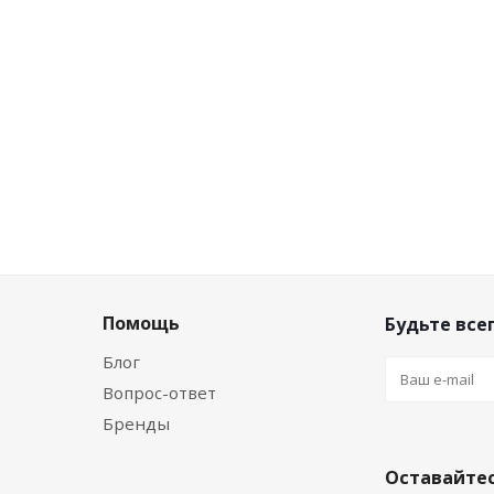
дисконту
Цена по дисконту
уб.
/шт
266.55
руб.
/шт
Помощь
Будьте всег
Блог
Вопрос-ответ
Бренды
Оставайтес