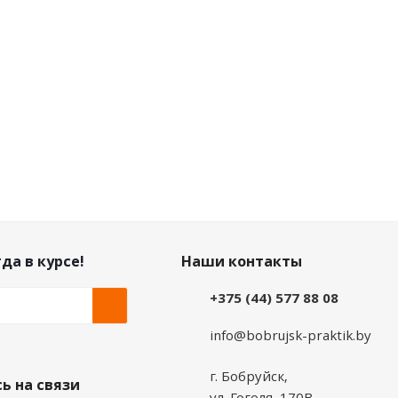
Цена по дисконту
Цена по дисконту
267.33
руб.
/шт
251.79
руб.
/шт
да в курсе!
Наши контакты
+375 (44) 577 88 08
info@bobrujsk-praktik.by
г. Бобруйск,
ь на связи
ул. Гоголя, 170В