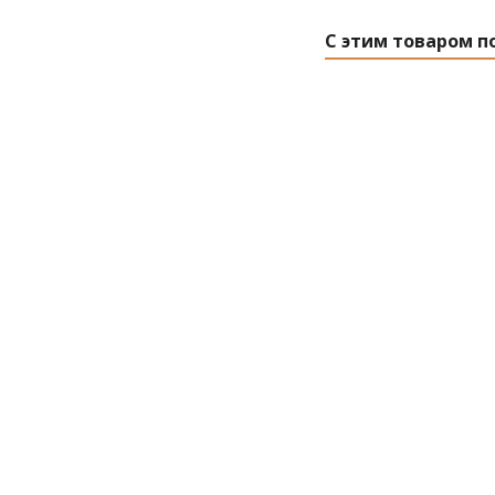
С этим товаром п
Полотенцесушите
ПМ1 50Х50 (1"
Есть в 
Розничн
237.76
р