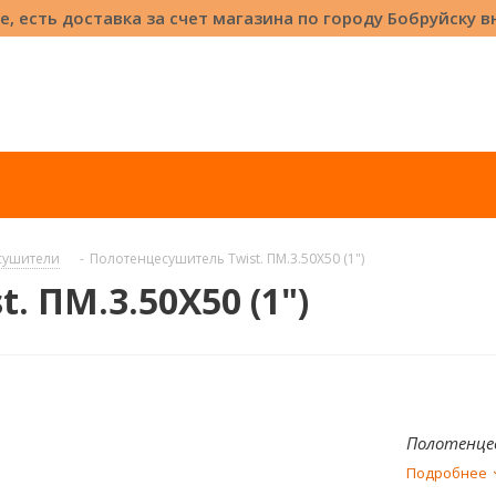
е, есть доставка за счет магазина по городу Бобруйску 
сушители
-
Полотенцесушитель Twist. ПМ.3.50Х50 (1")
. ПМ.3.50Х50 (1")
Полотенцес
Подробнее