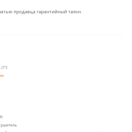
чатью продавца гарантийный талон.
 (1")
ter
00
сушитель