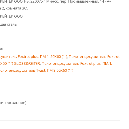
РЕЙТЕР ООО, РБ, 220075 г. Минск, пер. Промышленный, 14 «А»
2, комната 309
 РЕЙТЕР ООО
ая сталь
ая
шитель Foxtrot plus. ПМ.1. 50Х60 (1")
,
Полотенцесушитель Foxtrot
0Х50 (1") GLOSS&REITER
,
Полотенцесушитель Foxtrot plus. ПМ.1.
олотенцесушитель Twist. ПМ.3.50Х60 (1")
ниверсальное)