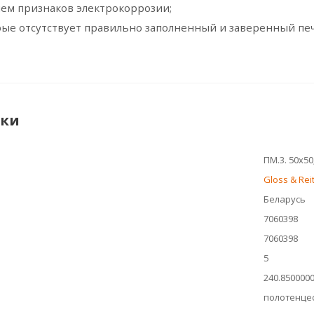
ием признаков электрокоррозии;
орые отсутствует правильно заполненный и заверенный пе
ики
ПМ.3. 50х50,
Gloss & Rei
Беларусь
7060398
7060398
5
240.850000
полотенце