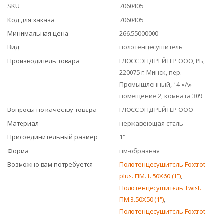
SKU
7060405
Код для заказа
7060405
Минимальная цена
266.55000000
Вид
полотенцесушитель
Производитель товара
ГЛОСС ЭНД РЕЙТЕР ООО, РБ,
220075 г. Минск, пер.
Промышленный, 14 «А»
помещение 2, комната 309
Вопросы по качеству товара
ГЛОСС ЭНД РЕЙТЕР ООО
Материал
нержавеющая сталь
Присоединительный размер
1"
Форма
пм-образная
Возможно вам потребуется
Полотенцесушитель Foxtrot
plus. ПМ.1. 50Х60 (1")
,
Полотенцесушитель Twist.
ПМ.3.50Х50 (1")
,
Полотенцесушитель Foxtrot