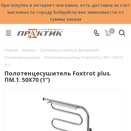
При покупке в интернет-магазине, есть доставка за счет
магазина по городу Бобруйску вне зависимости от
суммы заказа
0
Главная
-
Каталог
-
Сантехника и мебель для ванной
-
Полотенцесушители
-
Полотенцесушитель Foxtrot plus. ПМ.1. 50Х70
(1")
Полотенцесушитель Foxtrot plus.
ПМ.1. 50Х70 (1")