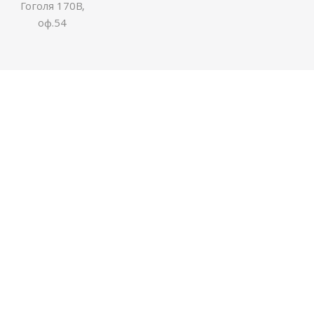
Гоголя 170В,
оф.54