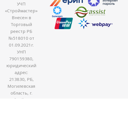
УЧП
«Строймастер»
Внесен в
Торговый
реестр РБ
№518010 от
01.09.2021г.
УНП
790159380,
юридический
адрес:
213830, РБ,
Могилевская
область, г.
Бобруйск ул.
Гоголя 170В,
оф.54