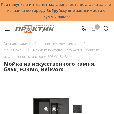
При покупке в интернет-магазине, есть доставка за счет
магазина по городу Бобруйску вне зависимости от
суммы заказа
0
Главная
-
Каталог
-
Сантехника и мебель для ванной
-
Мойки кухонные
-
Мойки из искусственного камня
-
Мойка из
искусственного камня, блэк, FORMA, BelEvors
Мойка из искусственного камня,
блэк, FORMA, BelEvors