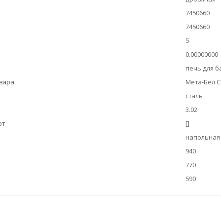
7450660
7450660
5
0.00000000
печь для б
овара
Мета-Бел 
сталь
3.02
ют
[]
напольная
940
770
590