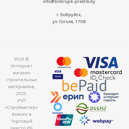
info@bobrujsk-praktik.by
г. Бобруйск,
ул. Гоголя, 170В
2026 ©
Интернет
магазин
строительных
материалов,
2020.
УЧП
«Строймастер»
Внесен в
Торговый
реестр РБ