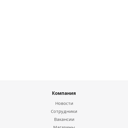
Отвод для труб дымохода 45 гр. Везувий
Есть в наличии (16)
от
21.91 руб.
Компания
Новости
Сотрудники
Вакансии
Магазины