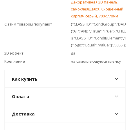
Декоративная 3D панель,
самоклеящаяся, Скошенный
кирпич серый, 700x770мм
С этим товаром покупают
{"CLASS_ID":"CondGroup","DATA":
{"All":"AND","True":"True"},"CHILDR
[{"CLASS_ID":"CondIBElement","DA
{"logic":"Equal","value":[99055]}}]}
3D эффект
да
Крепление
на самоклеющуюся пленку
Как купить
Оплата
Доставка