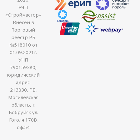
УЧП
«Строймастер»
Внесен в
Торговый
реестр РБ
№518010 от
01.09.2021г.
УНП
790159380,
юридический
адрес:
213830, РБ,
Могилевская
область, г.
Бобруйск ул.
Гоголя 170В,
оф.54