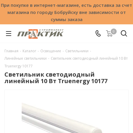
При покупке в интернет-магазине, есть доставка за счет
магазина по городу Бобруйску вне зависимости от
суммы заказа
0
Главная
-
Каталог
-
Освещение
-
Светильники
-
Линейные светильники
-
Светильник светодиодный линейный 10 Вт
Truenergy 10177
Светильник светодиодный
линейный 10 Вт Truenergy 10177