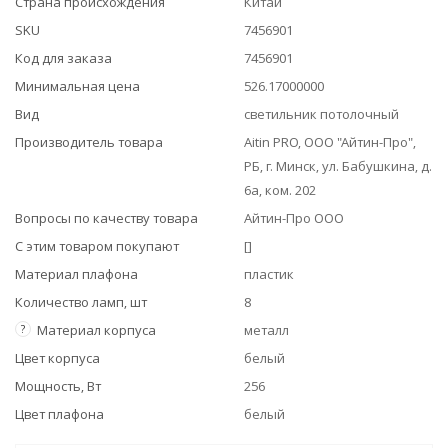
Страна происхождения
Китай
SKU
7456901
Код для заказа
7456901
Минимальная цена
526.17000000
Вид
светильник потолочный
Производитель товара
Aitin PRO, ООО "Айтин-Про",
РБ, г. Минск, ул. Бабушкина, д.
6а, ком. 202
Вопросы по качеству товара
Айтин-Про ООО
С этим товаром покупают
[]
Материал плафона
пластик
Количество ламп, шт
8
?
Материал корпуса
металл
Цвет корпуса
белый
Мощность, Вт
256
Цвет плафона
белый