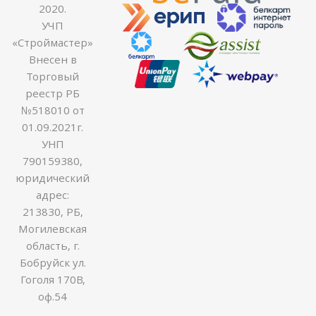
2020.
УЧП
«Строймастер»
Внесен в
Торговый
реестр РБ
№518010 от
01.09.2021г.
УНП
790159380,
юридический
адрес:
213830, РБ,
Могилевская
область, г.
Бобруйск ул.
Гоголя 170В,
оф.54