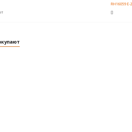
RH16059 E-
ют
[]
окупают
 Айтин-
Плафон A3470 E-27 Б Айтин-
Плафон RH1
Про