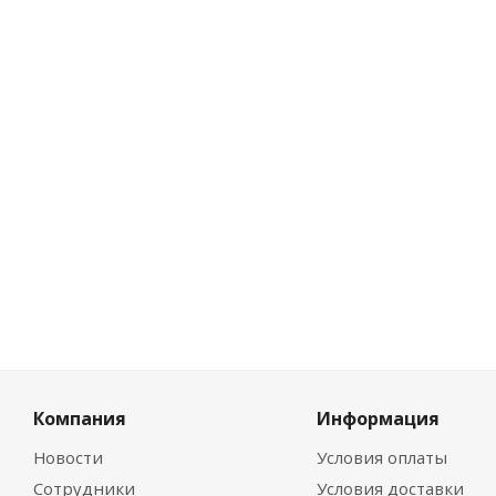
Нет в нали
Розничная це
0
руб.
/ш
Цена по диско
0
руб.
/ш
Компания
Информация
Новости
Условия оплаты
Сотрудники
Условия доставки