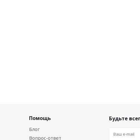
чии
Нет в наличии
Не
на
Розничная цена
Роз
т
0
руб.
/шт
0
р
нту
Цена по дисконту
Цена
т
0
руб.
/шт
0
р
Помощь
Будьте всег
Блог
Вопрос-ответ