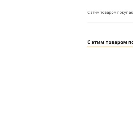
С этим товаром покупа
С этим товаром п
Плафон C954 Е27
Про