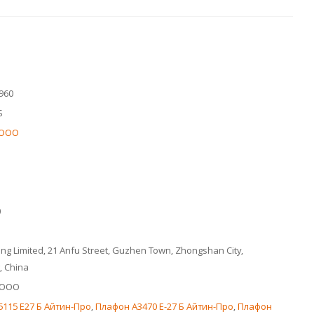
960
Б
 ООО
0
ing Limited, 21 Anfu Street, Guzhen Town, Zhongshan City,
 China
 ООО
115 E27 Б Айтин-Про
,
Плафон A3470 E-27 Б Айтин-Про
,
Плафон