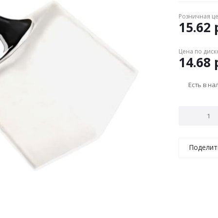
Розничная ц
15.62
р
Цена по диск
14.68
р
Есть в н
Поделит