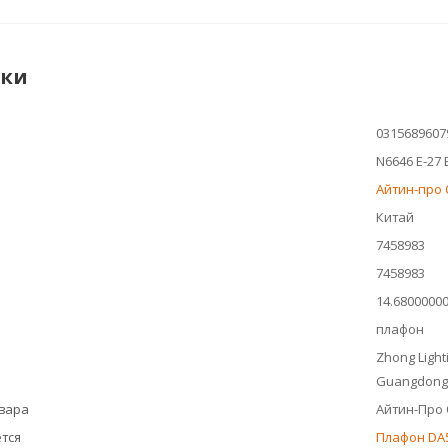
ики
0315689607
N6646 Е-27 
Айтин-про
Китай
7458983
7458983
14.6800000
плафон
Zhong Light
Guangdong,
овара
Айтин-Про
тся
Плафон DA5