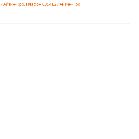
27 Айтин-Про
,
Плафон C954 Е27 Айтин-Про
6059 E-27 Айтин-
Плафон DA5115 E27 Б Айтин-
Про
Про