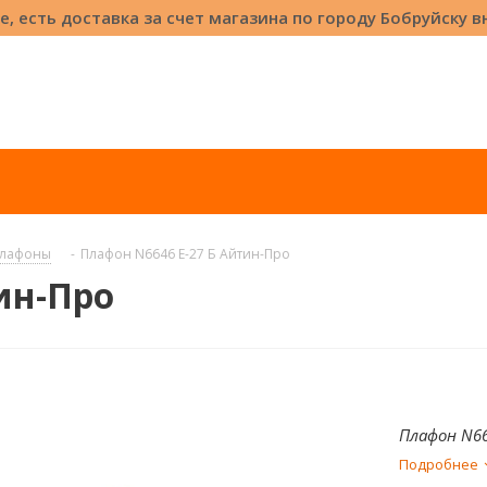
е, есть доставка за счет магазина по городу Бобруйску 
лафоны
-
Плафон N6646 Е-27 Б Айтин-Про
ин-Про
Плафон N66
Подробнее