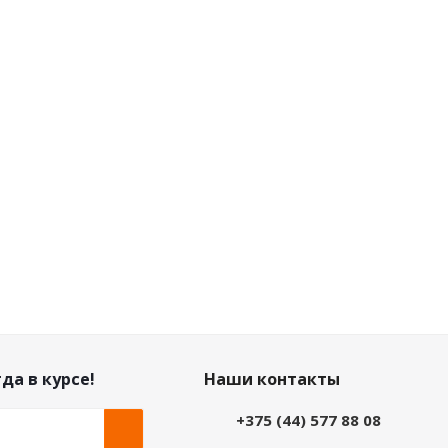
т в наличии
Нет в наличии
ничная цена
Розничная цена
уб.
/шт
0
руб.
/шт
 по дисконту
Цена по дисконту
уб.
/шт
0
руб.
/шт
да в курсе!
Наши контакты
+375 (44) 577 88 08