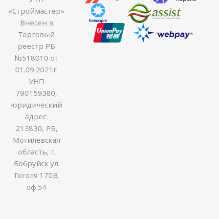
«Строймастер»
Внесен в
Торговый
реестр РБ
№518010 от
01.09.2021г.
УНП
790159380,
юридический
адрес:
213830, РБ,
Могилевская
область, г.
Бобруйск ул.
Гоголя 170В,
оф.54