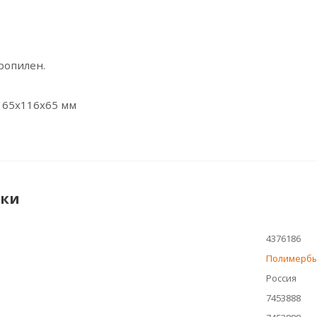
ропилен.
165x116x65 мм
ики
4376186
Полимерб
Россия
7453888