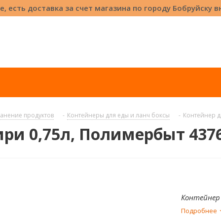
е, есть доставка за счет магазина по городу Бобруйску 
анение продуктов
-
Контейнеры для еды и ланч боксы
-
Контейнер д
ири 0,75л, Полимербыт 437
Контейнер 
Подробнее