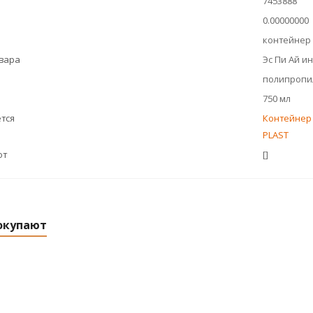
7453888
0.00000000
контейнер
овара
Эс Пи Ай и
полипропи
750 мл
тся
Контейнер 
PLAST
ют
[]
окупают